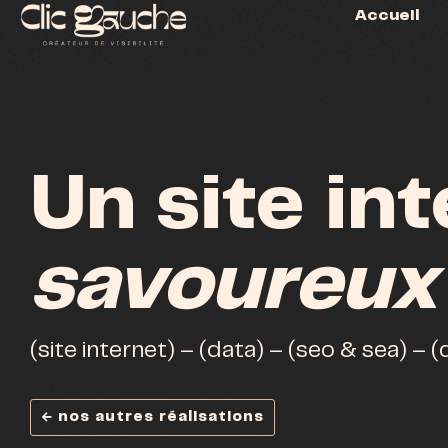
Accueil
Un site in
savoureux
(site internet) – (data) – (seo & sea) – 
← nos autres réalisations